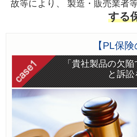
故等により、
製造・販売業者
する
【PL保
「貴社製品の欠陥
と訴訟