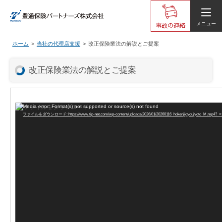
事故の連絡
メニュー
ホーム
当社の代理店支援
改正保険業法の解説とご提案
改正保険業法の解説とご提案
動
Media error: Format(s) not supported or source(s) not found
ファイルをダウンロード: https://www.tip-net.com/wp-content/uploads/2026/01/20260116_hokenjigyoujyoto_M.mp4?_=
画
プ
レ
ー
ヤ
ー