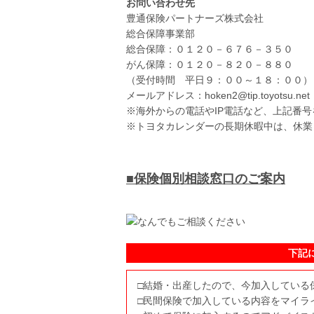
お問い合わせ先
豊通保険パートナーズ株式会社
総合保障事業部
総合保障：０１２０－６７６－３５０
がん保障：０１２０－８２０－８８０
（受付時間 平日９：００～１８：００）
メールアドレス：hoken2@tip.toyotsu.net
※海外からの電話やIP電話など、上記番
※トヨタカレンダーの長期休暇中は、休業
■保険個別相談窓口のご案内
下記
□結婚・出産したので、今加入している
□民間保険で加入している内容をマイラ