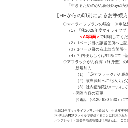
「生きるためのがん保険Days1
【HPからの印刷によるお手続
◇マイライフプランの場合 ※申込
（1）「④2025年度マイライフ
＜A3両面＞
で印刷してくだ
（2）1ページ目の該当箇所へご
（3）1ページ目の右上該当箇所
（4）社内便もしくは郵送にて下
◇アフラックがん保障（終身型）の
・新規加入
（1）「⑤アフラックがん保
（2）該当箇所へご記入くだ
（3）社内便/郵送/メールに
・保障内容の変更
お電話（0120-820-880）
※2025年度マイライフプラン中途加入・中途変更
本HP上のPDFファイルで提供することに同意され
パンフレット・重要事項説明書は印刷または、ご自