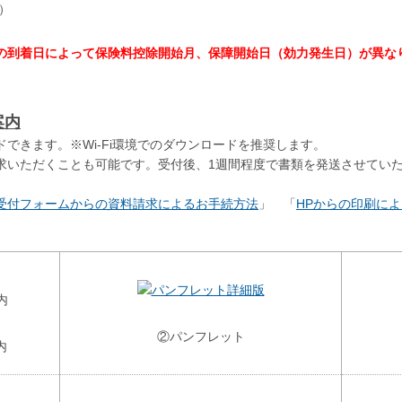
）
の到着日によって保険料控除開始月、保障開始日（効力発生日）が異な
案内
きます。※Wi-Fi環境でのダウンロードを推奨します。
いただくことも可能です。受付後、1週間程度で書類を発送させてい
受付フォームからの資料請求によるお手続方法
」 「
HPからの印刷に
②パンフレット
内