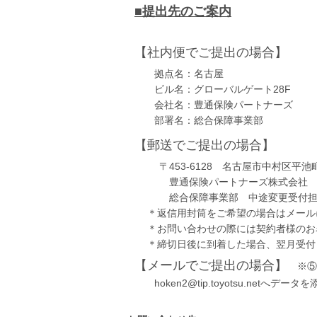
■提出先のご案内
【社内便でご提出の場合】
拠点名：名古屋
ビル名：グローバルゲート28F
会社名：豊通保険パートナーズ
部署名：総合保障事業部
【郵送でご提出の場合】
〒453-6128 名古屋市中村区平
豊通保険パートナーズ株式会社
総合保障事業部 中途変更受付
＊返信用封筒をご希望の場合はメール
＊お問い合わせの際には契約者様のお
＊締切日後に到着した場合、翌月受付
【メールでご提出の場合】
※⑤
hoken2@tip.toyotsu.netへデ