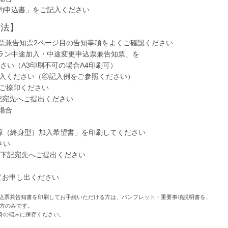
契約申込書」をご記入ください
方法】
票兼告知票2ページ目の告知事項をよくご確認ください
プラン中途加入・中途変更申込票兼告知票」を
さい（A3印刷不可の場合A4印刷可）
記入ください（④記入例をご参照ください）
へご捺印ください
記宛先へご提出ください
場合
障（終身型）加入希望書」を印刷してください
さい
て下記宛先へご提出ください
にてお申し出ください
申込票兼告知書を印刷してお手続いただける方は、パンフレット・重要事項説明書を、
た方のみです。
身の端末に保存ください。