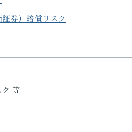
価証券）賠償リスク
ク 等