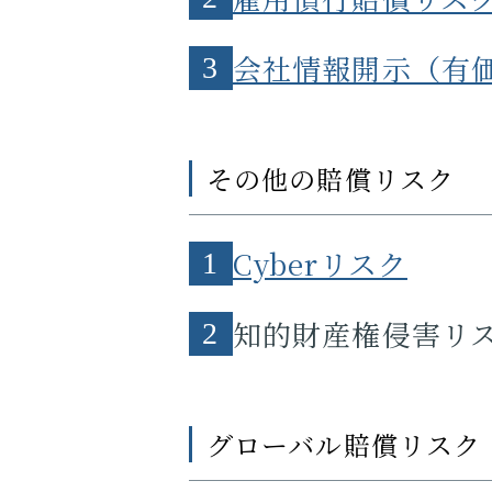
会社情報開示（有
3
その他の賠償リスク
Cyberリスク
1
知的財産権侵害リス
2
グローバル賠償リスク